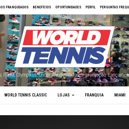
OS FRANQUEADOS
BENEFÍCIOS
OPORTUNIDADES
PERFIL
PERGUNTAS FREQU
cs, Puma, Olympikus, Under Armour, Oxto em promoção. Lançament
WORLD TENNIS CLASSIC
LOJAS
FRANQUIA
MIAMI