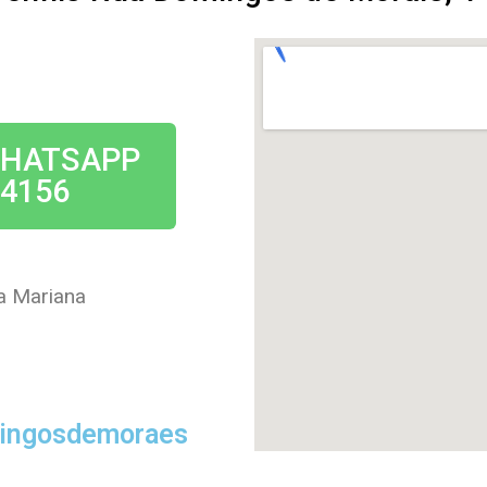
WHATSAPP
-4156
a Mariana
mingosdemoraes