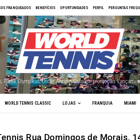
OS FRANQUEADOS
BENEFÍCIOS
OPORTUNIDADES
PERFIL
PERGUNTAS FREQU
cs, Puma, Olympikus, Under Armour, Oxto em promoção. Lançament
WORLD TENNIS CLASSIC
LOJAS
FRANQUIA
MIAMI
Tennis Rua Domingos de Morais, 1