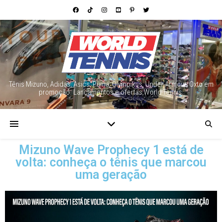
Tênis Mizuno, Adidas, Asics, Puma, Olympikus, Under Armour, Oxto em
promoção. Lançamentos e ofertas World Tennis.
Mizuno Wave Prophecy 1 está de
volta: conheça o tênis que marcou
uma geração